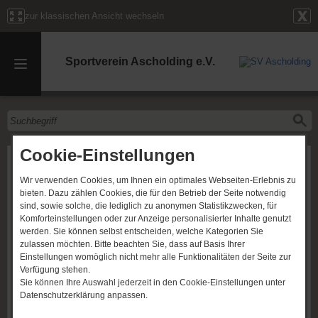
zur klassischen Ansicht wechseln
Sportverein Ascholding e.V.
Cookie-Einstellungen
Herren 60
Wir verwenden Cookies, um Ihnen ein optimales Webseiten-Erlebnis zu
bieten. Dazu zählen Cookies, die für den Betrieb der Seite notwendig
sind, sowie solche, die lediglich zu anonymen Statistikzwecken, für
Komforteinstellungen oder zur Anzeige personalisierter Inhalte genutzt
werden. Sie können selbst entscheiden, welche Kategorien Sie
zulassen möchten. Bitte beachten Sie, dass auf Basis Ihrer
Einstellungen womöglich nicht mehr alle Funktionalitäten der Seite zur
Verfügung stehen.
Sie können Ihre Auswahl jederzeit in den Cookie-Einstellungen unter
Datenschutzerklärung anpassen.