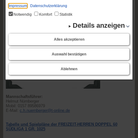
Impressum
Datenschutzerklärung
Notwendig
Komfort
Statistik
Details anzeigen
Alles akzeptieren
Auswahl bestätigen
Ablehnen
Mannschaftsführer:
Helmut Nürnberger
Mobil: 0157 89586979
E-Mail:
c.h.nuernberger@t-online.de
Tabelle und Spielpläne der FREIZEIT-HERREN DOPPEL 60
SÜDLIGA 1 GR. 1025