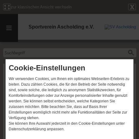
zur klassischen Ansicht wechseln
Sportverein Ascholding e.V.
Cookie-Einstellungen
G-Jugend (Bambini)
Wir verwenden Cookies, um Ihnen ein optimales Webseiten-Erlebnis zu
bieten. Dazu zählen Cookies, die für den Betrieb der Seite notwendig
sind, sowie solche, die lediglich zu anonymen Statistikzwecken, für
Komforteinstellungen oder zur Anzeige personalisierter Inhalte genutzt
werden. Sie können selbst entscheiden, welche Kategorien Sie
zulassen möchten. Bitte beachten Sie, dass auf Basis Ihrer
Einstellungen womöglich nicht mehr alle Funktionalitäten der Seite zur
Verfügung stehen.
Sie können Ihre Auswahl jederzeit in den Cookie-Einstellungen unter
Datenschutzerklärung anpassen.