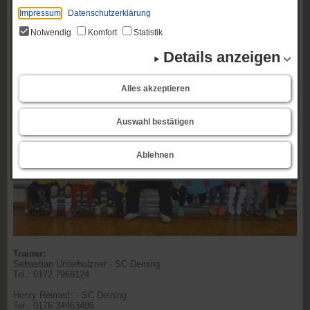
Impressum
Datenschutzerklärung
Notwendig
Komfort
Statistik
Details anzeigen
Alles akzeptieren
Auswahl bestätigen
Ablehnen
Trainer:
Sebastian Unterholzner - SC Deining
Tel.: 0172 7966124
Henry Reimert: - SC Deining
Tel.: 0176 34463405